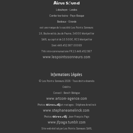
A
irus S
und
O
Labouheyre - Landes
Cambo-les-bains - Pays-Basque
Bordeaux - Gironde
est une marque de la société
Les Points Sonneurs
18, Boulevard du Jeu de Paume, 34000 Montpellier
SA
RL au capital de 10.500€,
RCS Montpellier
Siret
448.452.987.00069
TVA intra-comm
unautaire
FR.13.448.452.987
www.lespointssonneurs.com
Informations Légales
© Les Points Sonneurs 2026 - Tous droits réservés
Crédits
Conseil : Benoît Bédague
www.artcom-agence.com
a
d
irus
j
Photos
et
mariages : Stéphane Amelinck
•
www.stephaneamelinck.com
a
d
irus
j
Photos
: Jean-François Paga
•
www.jfpaga.tumblr.com
Site web réalisé par Les Points Sonneurs SARL