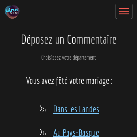
Dé
posez u
n
Co
mmentaire
Choisissez votre département
Vous avez fêté votre mariage :
>
>
Dans les Landes
>
>
>
Au Pays-Basque
>